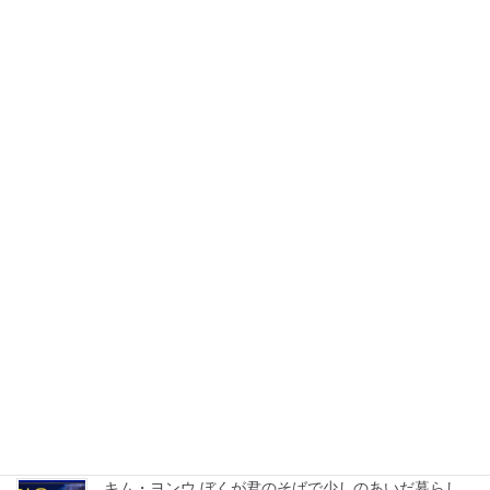
WEBサイトや動画を制作しながら、ブログの運営もしています。
最近の投稿
矢沢永吉 A DAY
2025年5月1日
オンユ(SHINee) – レイニーブルー
2025年3月22日
キム・ヨンウ ぼくが君のそばで少しのあいだ暮らし