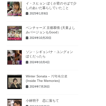
イ・スヒョン ぼくが君のそばで少
しのあいだ暮らしていたこと
2025年1月9日
ベンチャーズ 京都慕情 (天童よし
みバージョンもGood）
2024年10月20日
ソン・シギョン/ナ・ユングォン
ぼくだったら
2024年10月4日
Winter Sonata – 기억속으로
(Inside The Memories)
2024年7月26日
小林明子 恋に落ちて