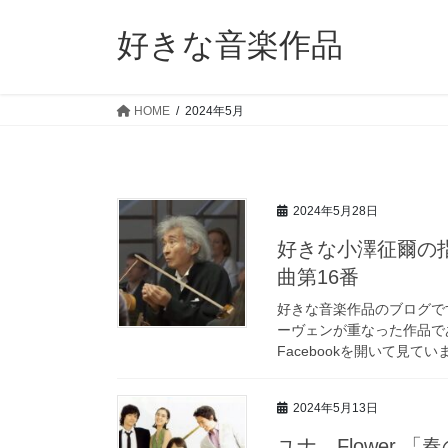
コ
ナ
ン
ビ
好きな音楽作品
テ
ゲ
ン
ー
ツ
シ
HOME
2024年5月
へ
ョ
ス
ン
キ
に
ッ
移
2024年5月28日
プ
動
好きな小澤征爾の
曲第16番
好きな音楽作品のブログで
ーヴェンが重なった作品で
Facebookを開いて見て
2024年5月13日
ユナ Flower 「