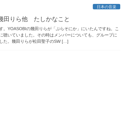
日本の音楽
r)幾田りら他 たしかなこと
す。YOASOBIの幾田りらが「ぷらそにか」にいたんですね。こ
に聴いていました。その時はメンバーについても、グループに
た。幾田りらが松田聖子のSW […]